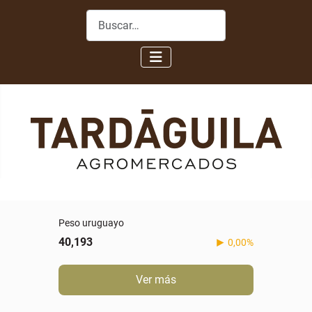
Buscar
Peso uruguayo
40,193
0,00%
Ver más