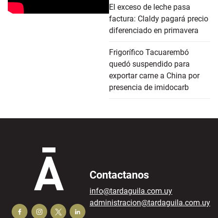
El exceso de leche pasa
factura: Claldy pagará precio
diferenciado en primavera
Frigorífico Tacuarembó
quedó suspendido para
exportar carne a China por
presencia de imidocarb
Contactanos
info@tardaguila.com.uy
administracion@tardaguila.com.uy