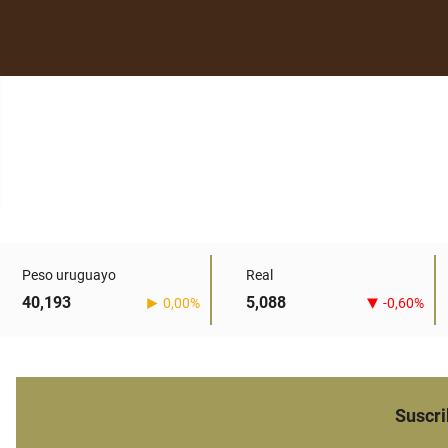
Peso uruguayo
Real
40,193
5,088
0,00%
-0,60%
Suscri