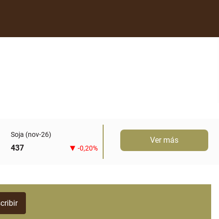
Soja (nov-26)
Ver más
437
-0,20%