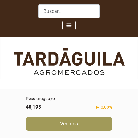
Buscar
Peso uruguayo
40,193
0,00%
Ver más