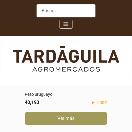
Buscar
Peso uruguayo
40,193
0,00%
Ver más