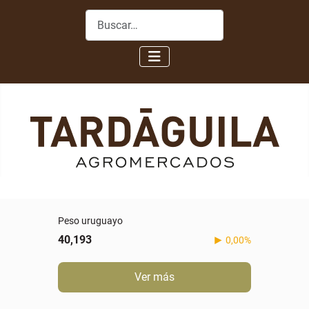
Buscar
Peso uruguayo
40,193
0,00%
Ver más