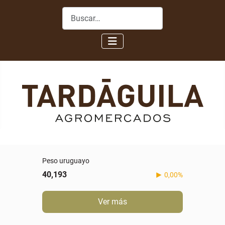
Buscar
Peso uruguayo
40,193
0,00%
Ver más