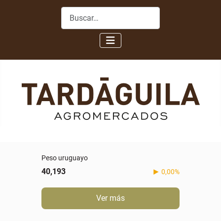
Buscar
Peso uruguayo
40,193
0,00%
Ver más