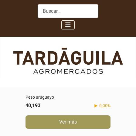
Buscar
Peso uruguayo
40,193
0,00%
Ver más