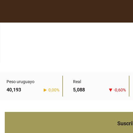
Peso uruguayo
Real
40,193
5,088
0,00%
-0,60%
Suscri