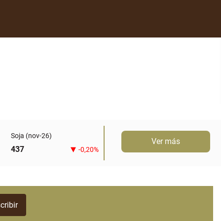
Soja (nov-26)
Ver más
437
-0,20%