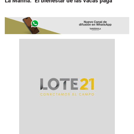
La Manna: "El bienestar de las vacas paga"