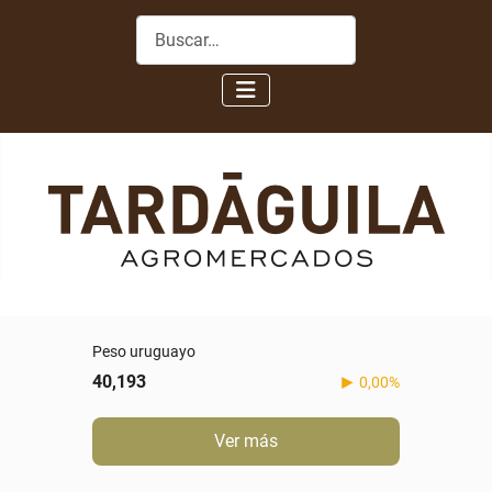
Buscar
Peso uruguayo
40,193
0,00%
Ver más