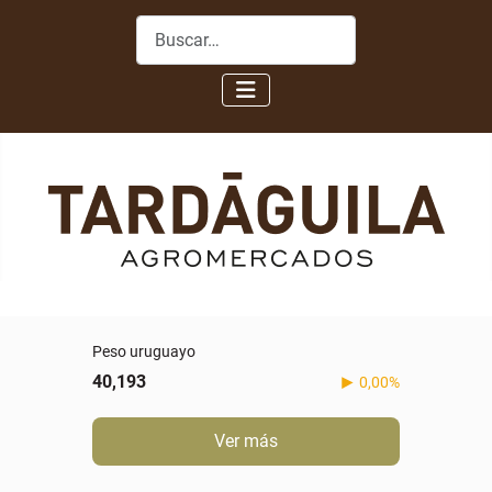
Buscar
Peso uruguayo
40,193
0,00%
Ver más