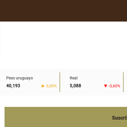
Peso uruguayo
Real
40,193
5,088
0,00%
-0,60%
Suscri