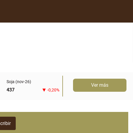
Soja (nov-26)
Ver más
437
-0,20%