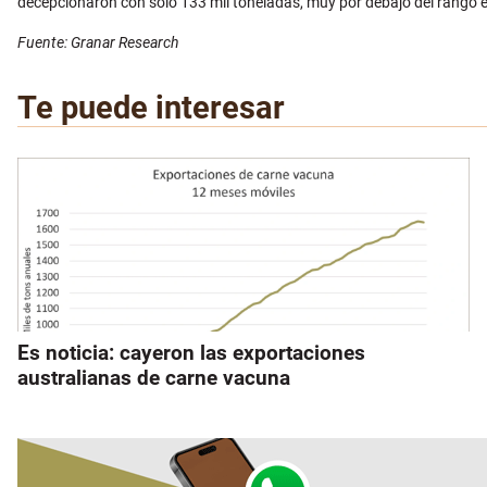
decepcionaron con solo 133 mil toneladas, muy por debajo del rango 
Fuente: Granar Research
Te puede interesar
Es noticia: cayeron las exportaciones
australianas de carne vacuna