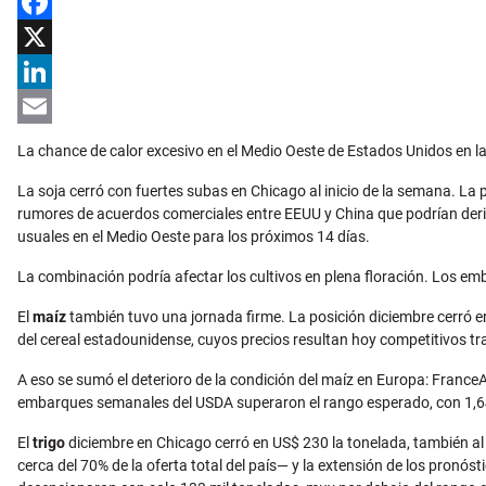
Facebook
X
LinkedIn
Email
La chance de calor excesivo en el Medio Oeste de Estados Unidos en l
La soja cerró con fuertes subas en Chicago al inicio de la semana. L
rumores de acuerdos comerciales entre EEUU y China que podrían deriv
usuales en el Medio Oeste para los próximos 14 días.
La combinación podría afectar los cultivos en plena floración. Los e
El
maíz
también tuvo una jornada firme. La posición diciembre cerró e
del cereal estadounidense, cuyos precios resultan hoy competitivos tra
A eso se sumó el deterioro de la condición del maíz en Europa: Franc
embarques semanales del USDA superaron el rango esperado, con 1,6
El
trigo
diciembre en Chicago cerró en US$ 230 la tonelada, también al
cerca del 70% de la oferta total del país— y la extensión de los pronós