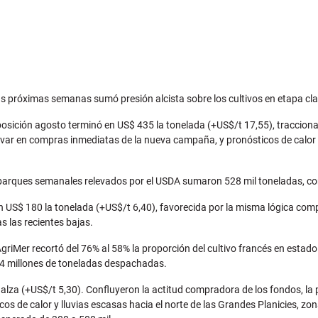
as próximas semanas sumó presión alcista sobre los cultivos en etapa cla
a posición agosto terminó en US$ 435 la tonelada (+US$/t 17,55), traccio
ar en compras inmediatas de la nueva campaña, y pronósticos de calor po
mbarques semanales relevados por el USDA sumaron 528 mil toneladas, co
n US$ 180 la tonelada (+US$/t 6,40), favorecida por la misma lógica com
s las recientes bajas.
eAgriMer recortó del 76% al 58% la proporción del cultivo francés en est
4 millones de toneladas despachadas.
 alza (+US$/t 5,30). Confluyeron la actitud compradora de los fondos, l
ticos de calor y lluvias escasas hacia el norte de las Grandes Planicies,