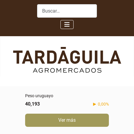
Buscar
Peso uruguayo
40,193
0,00%
Ver más