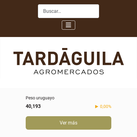
Buscar
Peso uruguayo
40,193
0,00%
Ver más