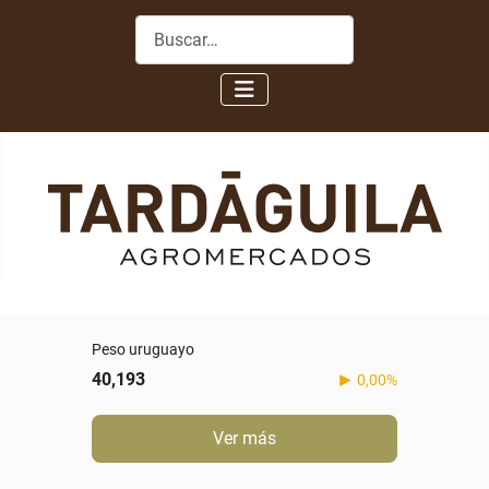
Buscar
Peso uruguayo
40,193
0,00%
Ver más