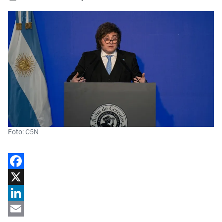
Foto: C5N
Facebook
X
LinkedIn