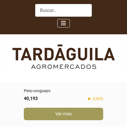
Buscar
Peso uruguayo
40,193
0,00%
Ver más