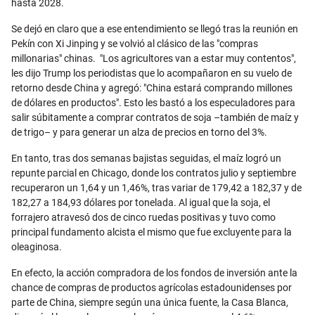
hasta 2028.
Se dejó en claro que a ese entendimiento se llegó tras la reunión en
Pekín con Xi Jinping y se volvió al clásico de las "compras
millonarias" chinas. "Los agricultores van a estar muy contentos",
les dijo Trump los periodistas que lo acompañaron en su vuelo de
retorno desde China y agregó: "China estará comprando millones
de dólares en productos". Esto les bastó a los especuladores para
salir súbitamente a comprar contratos de soja –también de maíz y
de trigo– y para generar un alza de precios en torno del 3%.
En tanto, tras dos semanas bajistas seguidas, el maíz logró un
repunte parcial en Chicago, donde los contratos julio y septiembre
recuperaron un 1,64 y un 1,46%, tras variar de 179,42 a 182,37 y de
182,27 a 184,93 dólares por tonelada. Al igual que la soja, el
forrajero atravesó dos de cinco ruedas positivas y tuvo como
principal fundamento alcista el mismo que fue excluyente para la
oleaginosa.
En efecto, la acción compradora de los fondos de inversión ante la
chance de compras de productos agrícolas estadounidenses por
parte de China, siempre según una única fuente, la Casa Blanca,