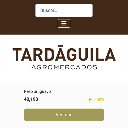
Buscar
Peso uruguayo
40,193
0,00%
Ver más