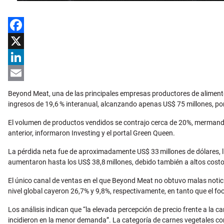
Facebook
X
LinkedIn
Email
Beyond Meat, una de las principales empresas productores de alimentos
ingresos de 19,6
% interanual, alcanzando apenas US$ 75 millones, por
El volumen de productos vendidos se contrajo cerca de 20%, mermando
anterior, informaron Investing y el portal Green Queen.
La pérdida neta fue de aproximadamente US$ 33
millones de d
ó
lares, 
aumentaron hasta los US$ 38,8
millones, debido tambi
é
n a altos costo
El único canal de ventas en el que Beyond Meat no obtuvo malas notici
nivel global cayeron 26,7% y 9,8%, respectivamente, en tanto que el fo
Los análisis indican que “la elevada percepción de precio frente a la 
incidieron en la menor demanda”. La categoría de carnes vegetales c