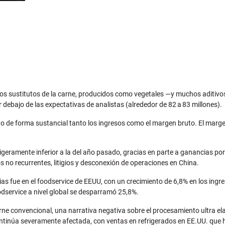
 sustitutos de la carne, producidos como vegetales —y muchos aditivos— v
 debajo de las expectativas de analistas (alrededor de 82
a
83 millones).
 de forma sustancial tanto los ingresos como el margen bruto. El marge
ligeramente inferior a la del a
ñ
o pasado, gracias en parte a ganancias por 
s no recurrentes, litigios y desconexi
ó
n de operaciones en China.
as fue en el foodservice de EEUU, con un crecimiento de 6,8% en los ing
odservice a nivel global se desparramó 25,8%.
carne convencional, una narrativa negativa sobre el procesamiento ultra 
ontinúa severamente afectada, con ventas en refrigerados en EE.UU. que 