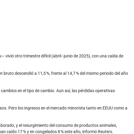
ivió otro trimestre difícil (abril–junio de 2025), con una caída de
n bruto descendió a 11,5
%, frente al 14,7
% del mismo periodo del a
ñ
o
cambios en el tipo de cambio. Aun así, las pérdidas operativas
resos. Pero los ingresos en el mercado minorista tanto en EEUU como a
elaborado, y el resurgimiento del consumo de productos animales,
han caído 17
% y en congelados 8
% este a
ñ
o, informó Reuters.