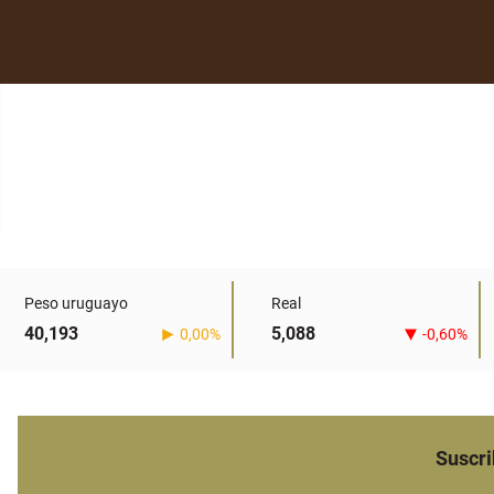
Peso uruguayo
Real
40,193
5,088
0,00%
-0,60%
Suscri