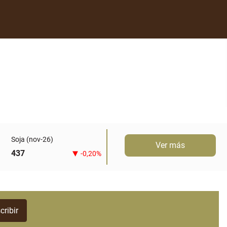
Soja (nov-26)
Ver más
437
-0,20%