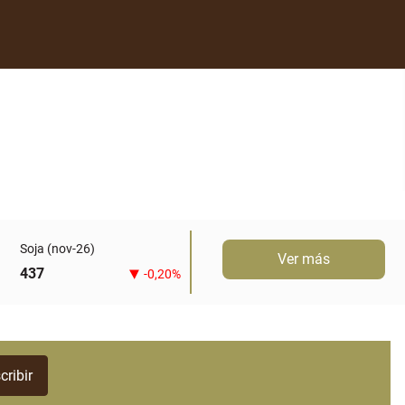
Soja (nov-26)
Ver más
437
-0,20%