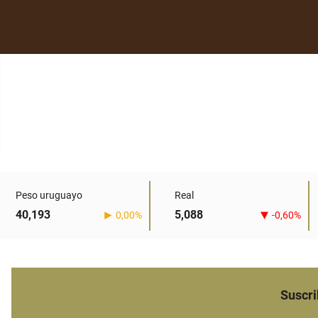
Peso uruguayo
Real
40,193
5,088
0,00%
-0,60%
Suscri