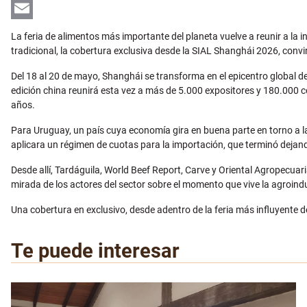
LinkedIn
Email
La feria de alimentos más importante del planeta vuelve a reunir a la 
tradicional, la cobertura exclusiva desde la SIAL Shanghái 2026, conv
Del 18 al 20 de mayo, Shanghái se transforma en el epicentro global d
edición china reunirá esta vez a más de 5.000 expositores y 180.000 c
años.
Para Uruguay, un país cuya economía gira en buena parte en torno a la
aplicara un régimen de cuotas para la importación, que terminó dejand
Desde allí, Tardáguila, World Beef Report, Carve y Oriental Agropecua
mirada de los actores del sector sobre el momento que vive la agroindu
Una cobertura en exclusivo, desde adentro de la feria más influyente 
Te puede interesar