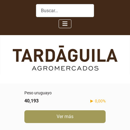
Buscar
Peso uruguayo
40,193
0,00%
Ver más