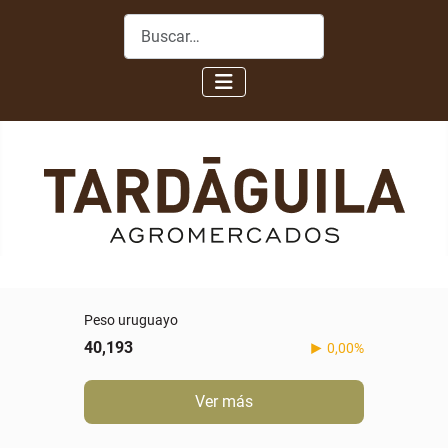
Buscar
Peso uruguayo
40,193
0,00%
Ver más