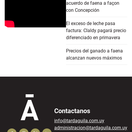
acuerdo de faena a façon
con Concepción
El exceso de leche pasa
factura: Claldy pagará precio
diferenciado en primavera
Precios del ganado a faena
alcanzan nuevos máximos
Contactanos
info@tardaguila.com.uy
administracion@tardaguila.com.uy