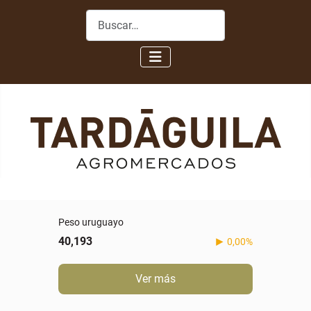
Buscar
Peso uruguayo
40,193
0,00%
Ver más