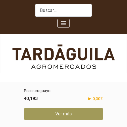
Buscar
Peso uruguayo
40,193
0,00%
Ver más