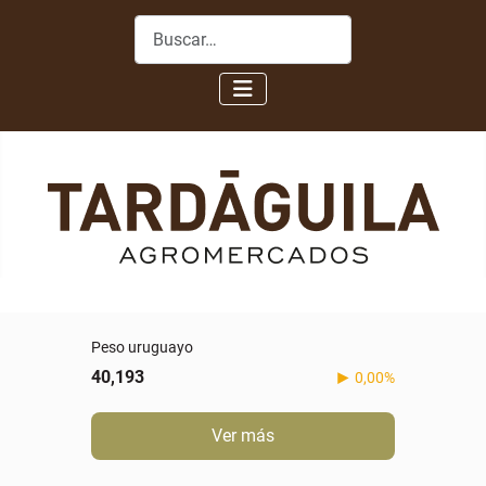
Buscar
Peso uruguayo
40,193
0,00%
Ver más