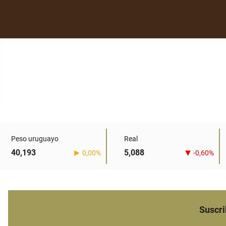
Peso uruguayo
Real
40,193
5,088
0,00%
-0,60%
Suscri