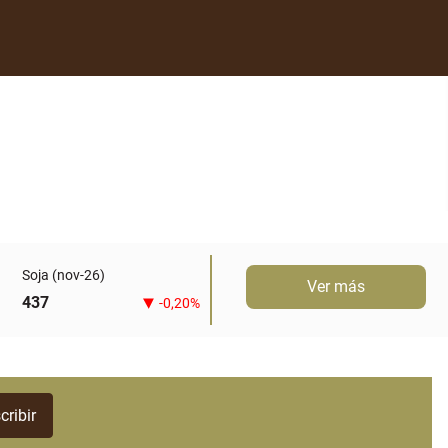
Soja (nov-26)
Ver más
437
-0,20%