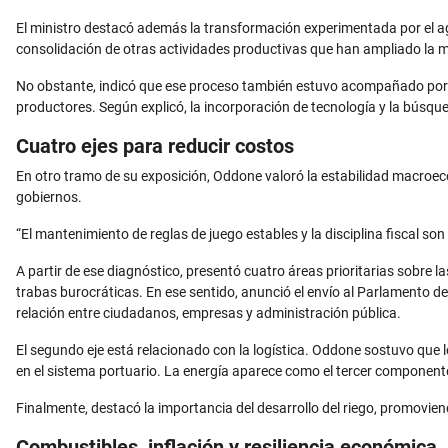
El ministro destacó además la transformación experimentada por el agr
consolidación de otras actividades productivas que han ampliado la m
No obstante, indicó que ese proceso también estuvo acompañado por f
productores. Según explicó, la incorporación de tecnología y la búsq
Cuatro ejes para reducir costos
En otro tramo de su exposición, Oddone valoró la estabilidad macroec
gobiernos.
“El mantenimiento de reglas de juego estables y la disciplina fiscal so
A partir de ese diagnóstico, presentó cuatro áreas prioritarias sobre la
trabas burocráticas. En ese sentido, anunció el envío al Parlamento de 
relación entre ciudadanos, empresas y administración pública.
El segundo eje está relacionado con la logística. Oddone sostuvo que 
en el sistema portuario. La energía aparece como el tercer componente
Finalmente, destacó la importancia del desarrollo del riego, promovie
Combustibles, inflación y resiliencia económica