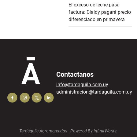
El exceso de leche pasa
factura: Claldy pagará precio
diferenciado en primavera
Contactanos
info@tardaguila.com.uy
administracion@tardaguila.com.uy
Tardáguila Agromercados -
Powered By InfinitWorks.