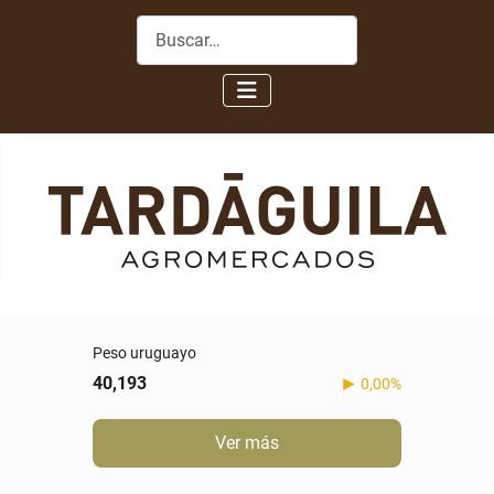
Buscar
Peso uruguayo
40,193
0,00%
Ver más