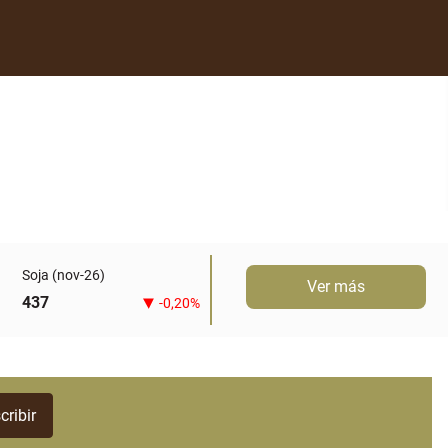
Soja (nov-26)
Ver más
437
-0,20%