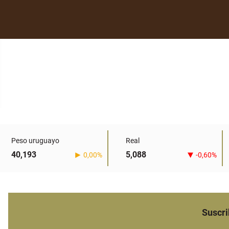
Peso uruguayo
Real
40,193
5,088
0,00%
-0,60%
Suscri