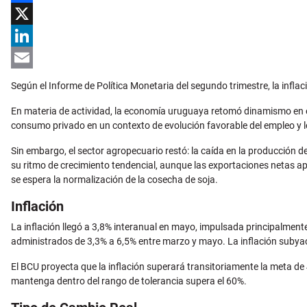
Facebook
X
LinkedIn
Email
Según el Informe de Política Monetaria del segundo trimestre, la infla
En materia de actividad, la economía uruguaya retomó dinamismo en el 
consumo privado en un contexto de evolución favorable del empleo y lo
Sin embargo, el sector agropecuario restó: la caída en la producción d
su ritmo de crecimiento tendencial, aunque las exportaciones netas ap
se espera la normalización de la cosecha de soja.
Inflación
La inflación llegó a 3,8% interanual en mayo, impulsada principalmente
administrados de 3,3% a 6,5% entre marzo y mayo. La inflación sub
El BCU proyecta que la inflación superará transitoriamente la meta de
mantenga dentro del rango de tolerancia supera el 60%.