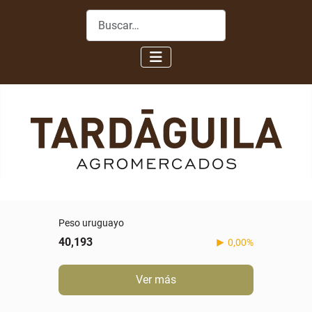
Buscar
Peso uruguayo
40,193
0,00%
Ver más