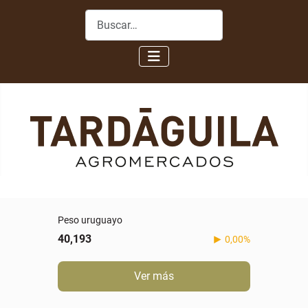
Buscar
Peso uruguayo
40,193
0,00%
Ver más