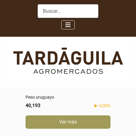
Buscar
Peso uruguayo
40,193
0,00%
Ver más