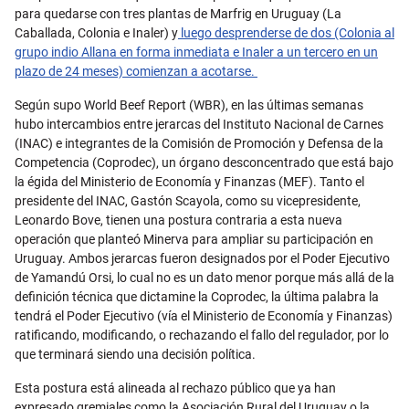
para quedarse con tres plantas de Marfrig en Uruguay (La
Caballada, Colonia e Inaler) y
luego desprenderse de dos (Colonia al
grupo indio Allana en forma inmediata e Inaler a un tercero en un
plazo de 24 meses) comienzan a acotarse.
Según supo World Beef Report (WBR), en las últimas semanas
hubo intercambios entre jerarcas del Instituto Nacional de Carnes
(INAC) e integrantes de la Comisión de Promoción y Defensa de la
Competencia (Coprodec), un órgano desconcentrado que está bajo
la égida del Ministerio de Economía y Finanzas (MEF). Tanto el
presidente del INAC, Gastón Scayola, como su vicepresidente,
Leonardo Bove, tienen una postura contraria a esta nueva
operación que planteó Minerva para ampliar su participación en
Uruguay. Ambos jerarcas fueron designados por el Poder Ejecutivo
de Yamandú Orsi, lo cual no es un dato menor porque más allá de la
definición técnica que dictamine la Coprodec, la última palabra la
tendrá el Poder Ejecutivo (vía el Ministerio de Economía y Finanzas)
ratificando, modificando, o rechazando el fallo del regulador, por lo
que terminará siendo una decisión política.
Esta postura está alineada al rechazo público que ya han
expresado gremiales como la Asociación Rural del Uruguay o la