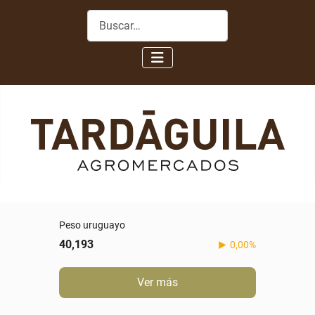
Buscar
Peso uruguayo
40,193
0,00%
Ver más