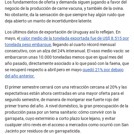
Los fundamentos de oferta y demanda siguen jugando a favor del
negocio de la producción de carne vacuna, y también de la ovina.
No obstante, da la sensación de que siempre hay algún ruido que
deja abierto un manto de incertidumbre latente.
Los últimos datos de exportación de Uruguay así lo reflejan. En
mayo, e
l valor medio de la tonelada exportada fue de US$ 8.515 por
tonelada peso embarque
, llegando al cuarto récord mensual
consecutivo, con un alza del 24% interanual. El vaso medio vacío: se
embarcaron unas 10.000 toneladas menos que en igual mes del
año pasado, directamente asociado a lo que pasó con la faena, que
se recuperó respecto a abril pero en mayo
quedó 21% por debajo
del año anterior.
El primer semestre cerrará con una retracción cercana al 20% y las
expectativas están ahora centradas en una mayor oferta para el
segundo semestre, de manera de morigerar ese fuerte rojo del
primer tramo del año. A nivel doméstico, la gran preocupación de la
producción pasa por un tema sanitario: cómo convivir con la
garrapata, cuyo exterminio a corto plazo luce lejano, y evitar
cualquier otro revés en el acceso a mercados como ocurrió con San
Jacinto por residuos de un garrapaticida.