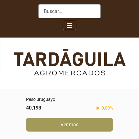
Buscar
Peso uruguayo
40,193
0,00%
Ver más