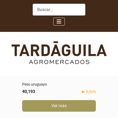
Buscar
Peso uruguayo
40,193
0,00%
Ver más