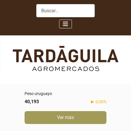
Buscar
Real
5,088
-0,60%
Ver más