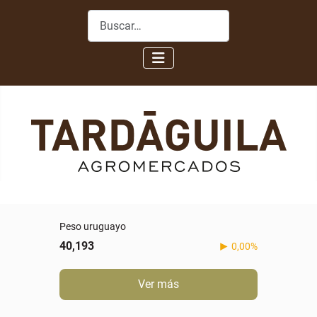
Buscar
Peso uruguayo
40,193
0,00%
Ver más