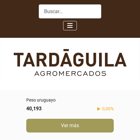
Buscar
Peso uruguayo
40,193
0,00%
Ver más