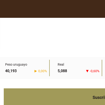
Peso uruguayo
Real
40,193
5,088
0,00%
-0,60%
Suscri