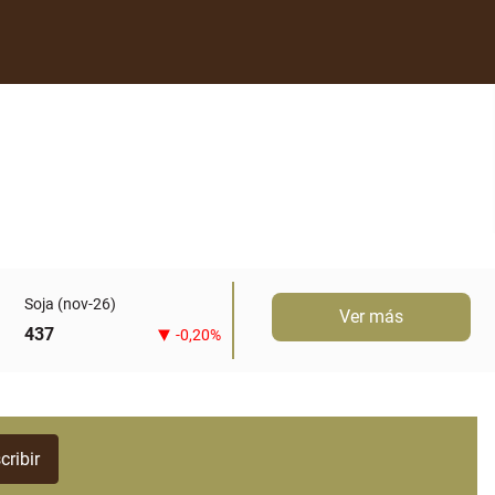
Soja (nov-26)
Ver más
437
-0,20%