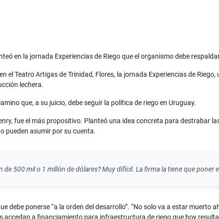
lanteó en la jornada Experiencias de Riego que el organismo debe respald
l Teatro Artigas de Trinidad, Flores, la jornada Experiencias de Riego, 
ucción lechera.
amino que, a su juicio, debe seguir la política de riego en Uruguay.
enry, fue el más propositivo. Planteó una idea concreta para destrabar la
no pueden asumir por su cuenta.
e 500 mil o 1 millón de dólares? Muy difícil. La firma la tiene que poner el
ue debe ponerse “a la orden del desarrollo”. “No solo va a estar muerto ahí
s accedan a financiamiento para infraestructura de riego que hoy resulta i