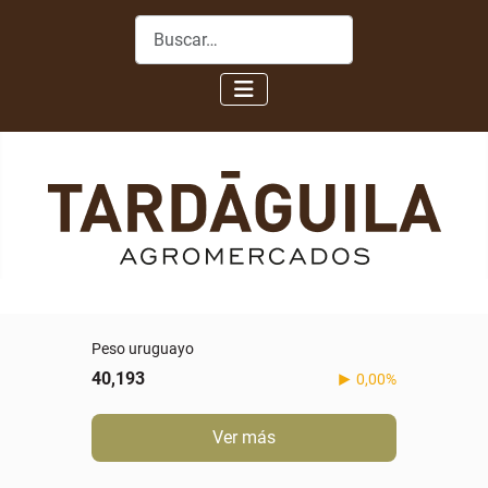
Buscar
Peso uruguayo
40,193
0,00%
Ver más