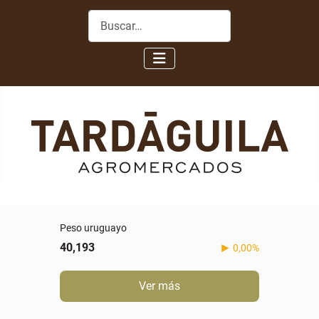
Buscar
Peso uruguayo
40,193
0,00%
Ver más