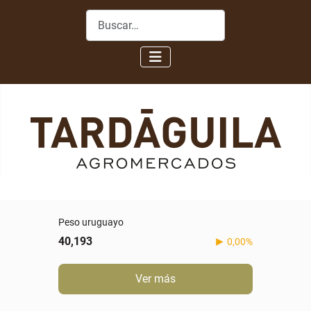
Buscar
Peso uruguayo
40,193
0,00%
Ver más