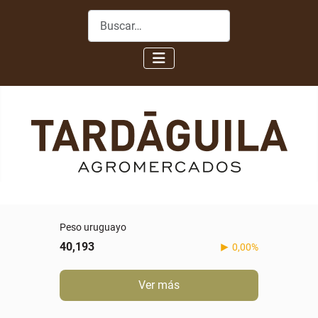
Buscar
Peso uruguayo
40,193
0,00%
Ver más