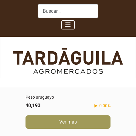
Buscar
Peso uruguayo
40,193
0,00%
Ver más