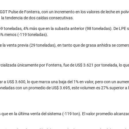
a GDT Pulse de Fonterra, con un incremento en los valores de leche en po
 la tendencia de dos caídas consecutivas.
9 toneladas, 4% más que en la subasta anterior (98 toneladas). De LPE s
15% menos (-119 toneladas).
e la venta previa (29 toneladas), en tanto que de grasa anhidra se come
cializada únicamente por Fonterra, fue de US$ 3.621 por tonelada, lo que 
r a US$ 3.600, lo que marca una baja del 1% en valor, pero con un aumen
oneladas con un promedio de US$ 3.695, este volumen es 27% superior a la
ue en la última venta del sistema (-119 ton). El valor promedio alcanzad