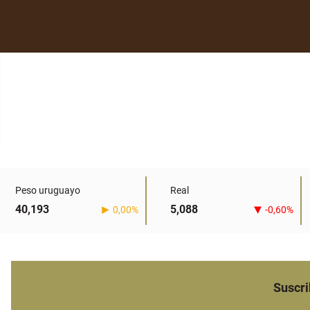
Peso uruguayo
Real
40,193
5,088
0,00%
-0,60%
Suscri