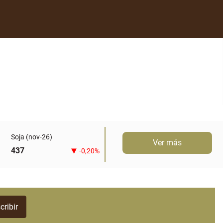
Soja (nov-26)
Ver más
437
-0,20%