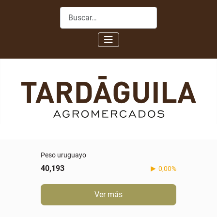
Buscar
Peso uruguayo
40,193
0,00%
Ver más