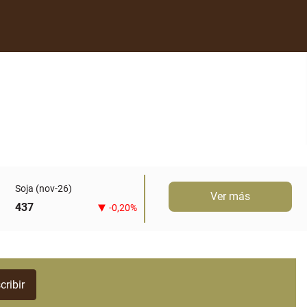
Soja (nov-26)
Ver más
437
-0,20%