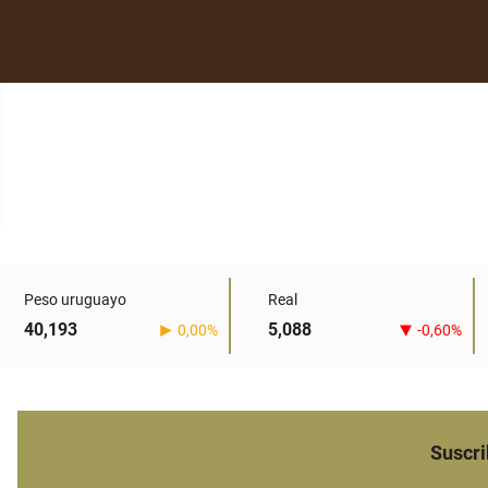
Peso uruguayo
Real
40,193
5,088
0,00%
-0,60%
Suscri