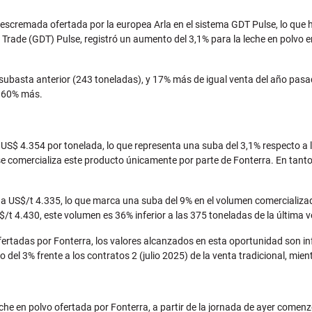
escremada ofertada por la europea Arla en el sistema GDT Pulse, lo que hi
y Trade (GDT) Pulse, registró un aumento del 3,1% para la leche en polvo 
subasta anterior (243 toneladas), y 17% más de igual venta del año pas
, 60% más.
 US$ 4.354 por tonelada, lo que representa una suba del 3,1% respecto a l
se comercializa este producto únicamente por parte de Fonterra. En tanto
US$/t 4.335, lo que marca una suba del 9% en el volumen comercializado y
t 4.430, este volumen es 36% inferior a las 375 toneladas de la última v
rtadas por Fonterra, los valores alcanzados en esta oportunidad son infer
del 3% frente a los contratos 2 (julio 2025) de la venta tradicional, mien
he en polvo ofertada por Fonterra, a partir de la jornada de ayer comenz