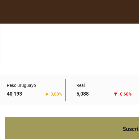
Peso uruguayo
Real
40,193
5,088
0,00%
-0,60%
Suscri