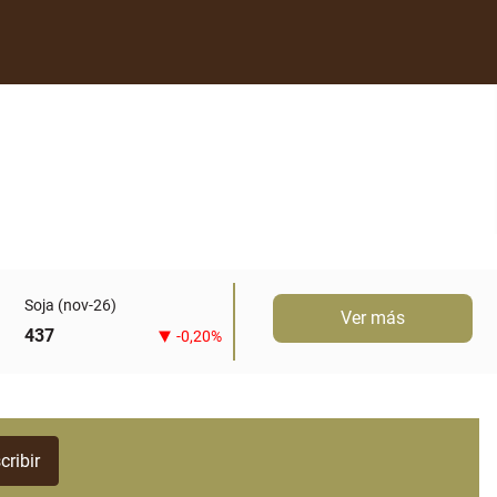
Soja (nov-26)
Ver más
437
-0,20%