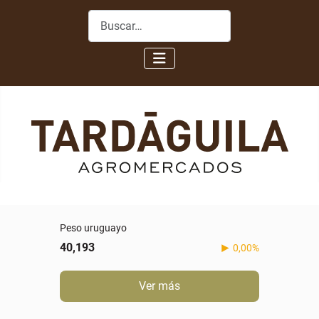
Buscar
Peso uruguayo
40,193
0,00%
Ver más