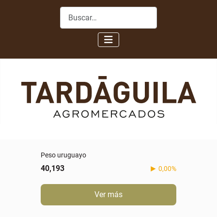
Buscar
Peso uruguayo
40,193
0,00%
Ver más