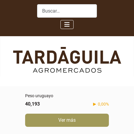
Buscar
Peso uruguayo
40,193
0,00%
Ver más