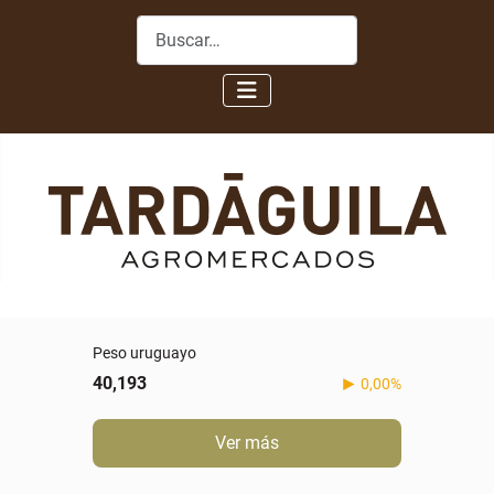
Buscar
Peso uruguayo
40,193
0,00%
Ver más